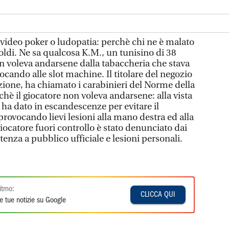
video poker o ludopatia: perchè chi ne è malato
soldi. Ne sa qualcosa K.M., un tunisino di 38
n voleva andarsene dalla tabaccheria che stava
cando alle slot machine. Il titolare del negozio
azione, ha chiamato i carabinieri del Norme della
hè il giocatore non voleva andarsene: alla vista
o ha dato in escandescenze per evitare il
provocando lievi lesioni alla mano destra ed alla
 giocatore fuori controllo è stato denunciato dai
stenza a pubblico ufficiale e lesioni personali.
itmo:
CLICCA QUI
e tue notizie su Google