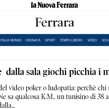
Ferrara
ITALIA MONDO
CRONACA
SPORT
TEMPO LIBERO
VIDEO
SCU
dalla sala giochi picchia i m
el video poker o ludopatia: perchè chi 
. Ne sa qualcosa K.M., un tunisino di 38 
lla...