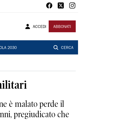
ACCEDI
ABBONATI
OLA 2030
CERCA
ilitari
ne è malato perde il
anni, pregiudicato che