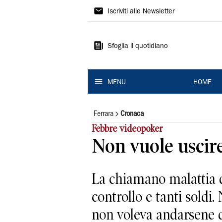
La
Iscriviti alle Newsletter
Nuova
Ferrara
Sfoglia il quotidiano
MENU
HOME
Ferrara
Cronaca
Febbre videopoker
Non vuole uscire 
La chiamano malattia d
controllo e tanti soldi
non voleva andarsene da