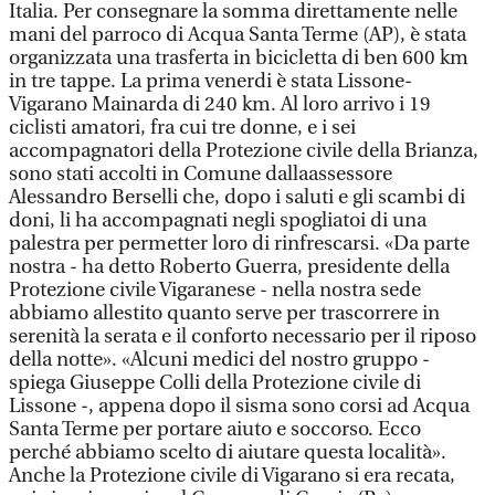
Italia. Per consegnare la somma direttamente nelle
mani del parroco di Acqua Santa Terme (AP), è stata
organizzata una trasferta in bicicletta di ben 600 km
in tre tappe. La prima venerdi è stata Lissone-
Vigarano Mainarda di 240 km. Al loro arrivo i 19
ciclisti amatori, fra cui tre donne, e i sei
accompagnatori della Protezione civile della Brianza,
sono stati accolti in Comune dallaassessore
Alessandro Berselli che, dopo i saluti e gli scambi di
doni, li ha accompagnati negli spogliatoi di una
palestra per permetter loro di rinfrescarsi. «Da parte
nostra - ha detto Roberto Guerra, presidente della
Protezione civile Vigaranese - nella nostra sede
abbiamo allestito quanto serve per trascorrere in
serenità la serata e il conforto necessario per il riposo
della notte». «Alcuni medici del nostro gruppo -
spiega Giuseppe Colli della Protezione civile di
Lissone -, appena dopo il sisma sono corsi ad Acqua
Santa Terme per portare aiuto e soccorso. Ecco
perché abbiamo scelto di aiutare questa località».
Anche la Protezione civile di Vigarano si era recata,