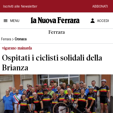
La
Iscriviti alle Newsletter
ABBONATI
Nuova
MENU
ACCEDI
Ferrara
Ferrara
Ferrara
Cronaca
vigarano mainarda
Ospitati i ciclisti solidali della
Brianza