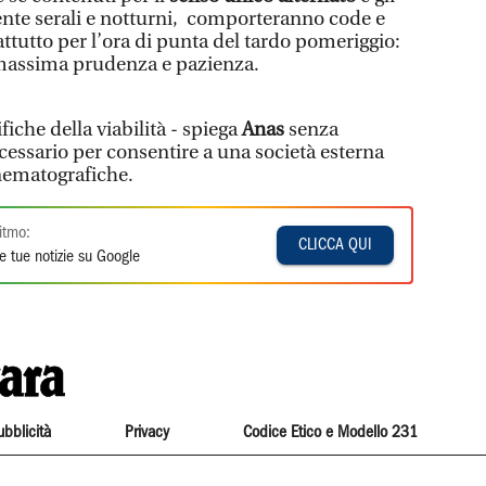
te serali e notturni, comporteranno code e
rattutto per l’ora di punta del tardo pomeriggio:
 massima prudenza e pazienza.
iche della viabilità - spiega
Anas
senza
ecessario per consentire a una società esterna
inematografiche.
itmo:
CLICCA QUI
e tue notizie su Google
ubblicità
Privacy
Codice Etico e Modello 231