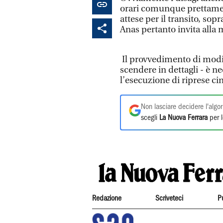
orari comunque prettamen
attese per il transito, sop
Anas pertanto invita alla
Il provvedimento di modif
scendere in dettagli - è n
l’esecuzione di riprese c
Non lasciare decidere l'algor
scegli
La Nuova Ferrara
per l
Redazione
Scriveteci
P