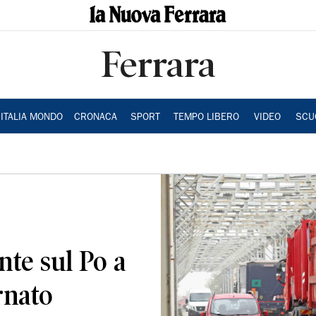
Ferrara
ITALIA MONDO
CRONACA
SPORT
TEMPO LIBERO
VIDEO
SCU
onte sul Po a
rnato