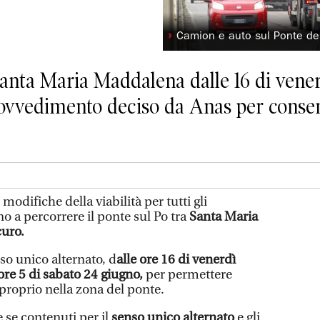
◗
Camion e auto sul Ponte de
anta Maria Maddalena dalle 16 di venerd
provvedimento deciso da Anas per consen
modifiche della viabilità per tutti gli
no a percorrere il ponte sul Po tra
Santa Maria
uro.
enso unico alternato, d
alle ore 16 di venerdì
ore 5 di sabato 24
giugno,
per permettere
proprio nella zona del ponte.
 se contenuti per il
senso unico alternato
e gli