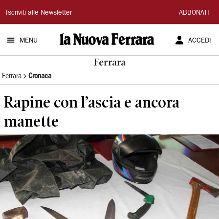
La
Iscriviti alle Newsletter
ABBONATI
Nuova
MENU
ACCEDI
Ferrara
Ferrara
Ferrara
Cronaca
Rapine con l’ascia e ancora
manette