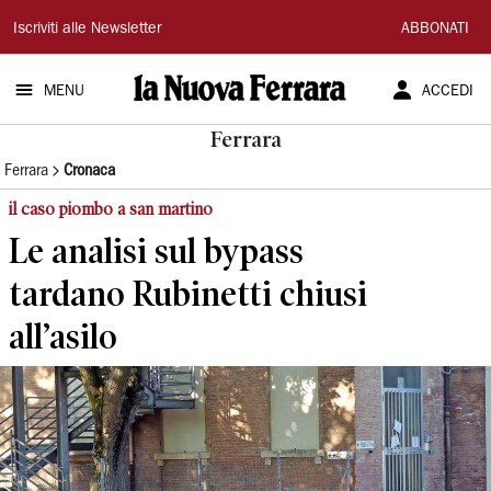
La
Iscriviti alle Newsletter
ABBONATI
Nuova
MENU
ACCEDI
Ferrara
Ferrara
Ferrara
Cronaca
il caso piombo a san martino
Le analisi sul bypass
tardano Rubinetti chiusi
all’asilo