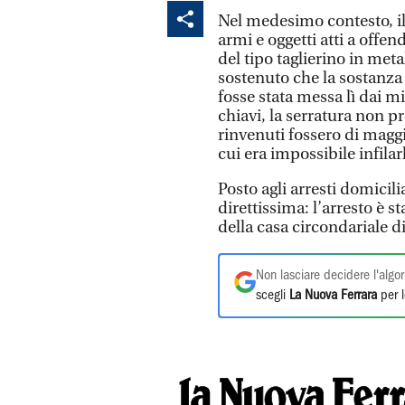
Nel medesimo contesto, il
armi e oggetti atti a offen
del tipo taglierino in met
sostenuto che la sostanza
fosse stata messa lì dai mi
chiavi, la serratura non pr
rinvenuti fossero di maggi
cui era impossibile infilar
Posto agli arresti domicili
direttissima: l’arresto è s
della casa circondariale di
Non lasciare decidere l'algor
scegli
La Nuova Ferrara
per l