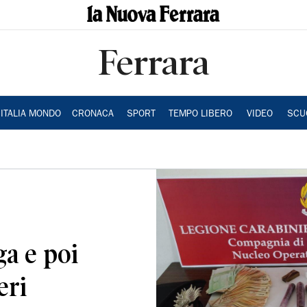
Ferrara
ITALIA MONDO
CRONACA
SPORT
TEMPO LIBERO
VIDEO
SCU
a e poi
eri