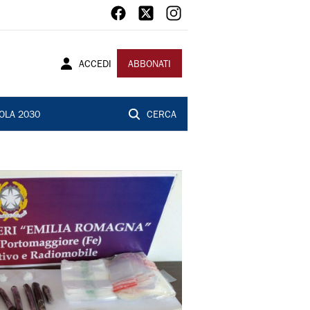
ACCEDI
ABBONATI
OLA 2030
CERCA