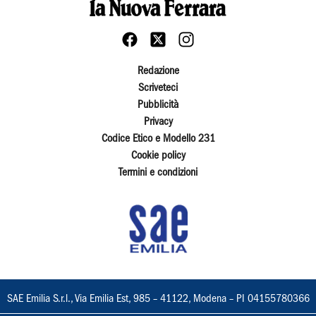
Redazione
Scriveteci
Pubblicità
Privacy
Codice Etico e Modello 231
Cookie policy
Termini e condizioni
SAE Emilia S.r.l., Via Emilia Est, 985 – 41122, Modena – PI 04155780366