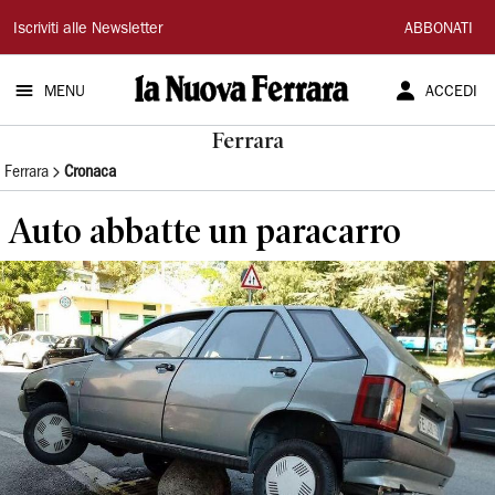
La
Iscriviti alle Newsletter
ABBONATI
Nuova
MENU
ACCEDI
Ferrara
Ferrara
Ferrara
Cronaca
Auto abbatte un paracarro