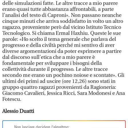
delle simulazioni fatte. Le altre tracce a mio parere
erano quasi tutte abbastanza affrontabili, a parte
l’analisi del testo di Caproni». Non passano neanche
cinque minuti che arriva soddisfatto in volto un altro
ragazzo, proveniente però dal vicino Istituto Tecnico
Tecnologico. Si chiama Ermal Haxhiu. Queste le sue
parole: «Ho scelto il tema generale che parlava del
progresso e della civiltà perché mi sentivo di aver
diverse argomentazioni da poter esprimere a partire
dal discorso sull’etica che a mio parere è
fondamentale per sviluppare i bisogni della
collettività durante il progresso. Le altre tracce
secondo me erano un pochino noiose e scontate». Gli
ultimi dei primi ad uscire (ore 12,26) sono stati in
gruppo quattro ragazzi provenienti da Ragioneria:
Giacomo Cavalieri, Jessica Ricci, Sara Modonesi e Ana
Fotescu.
Alessio Duatti
Non lasciare decidere l'algoritmo: