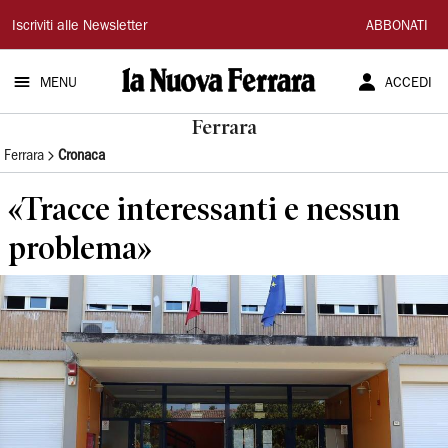
La
Iscriviti alle Newsletter
ABBONATI
Nuova
MENU
ACCEDI
Ferrara
Ferrara
Ferrara
Cronaca
«Tracce interessanti e nessun
problema»