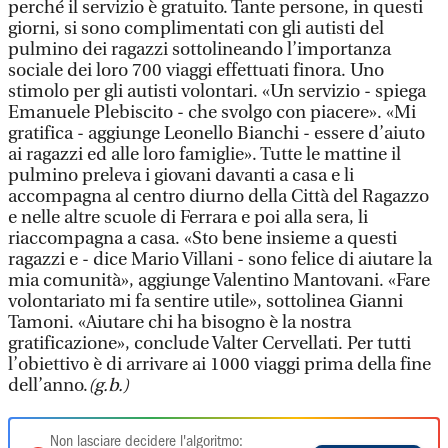
perché il servizio è gratuito. Tante persone, in questi
giorni, si sono complimentati con gli autisti del
pulmino dei ragazzi sottolineando l’importanza
sociale dei loro 700 viaggi effettuati finora. Uno
stimolo per gli autisti volontari. «Un servizio - spiega
Emanuele Plebiscito - che svolgo con piacere». «Mi
gratifica - aggiunge Leonello Bianchi - essere d’aiuto
ai ragazzi ed alle loro famiglie». Tutte le mattine il
pulmino preleva i giovani davanti a casa e li
accompagna al centro diurno della Città del Ragazzo
e nelle altre scuole di Ferrara e poi alla sera, li
riaccompagna a casa. «Sto bene insieme a questi
ragazzi e - dice Mario Villani - sono felice di aiutare la
mia comunità», aggiunge Valentino Mantovani. «Fare
volontariato mi fa sentire utile», sottolinea Gianni
Tamoni. «Aiutare chi ha bisogno è la nostra
gratificazione», conclude Valter Cervellati. Per tutti
l’obiettivo è di arrivare ai 1000 viaggi prima della fine
dell’anno.
(g.b.)
Non lasciare decidere l'algoritmo: