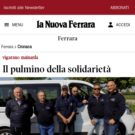
La
Iscriviti alle Newsletter
ABBONATI
Nuova
MENU
ACCEDI
Ferrara
Ferrara
Ferrara
Cronaca
vigarano mainarda
Il pulmino della solidarietà