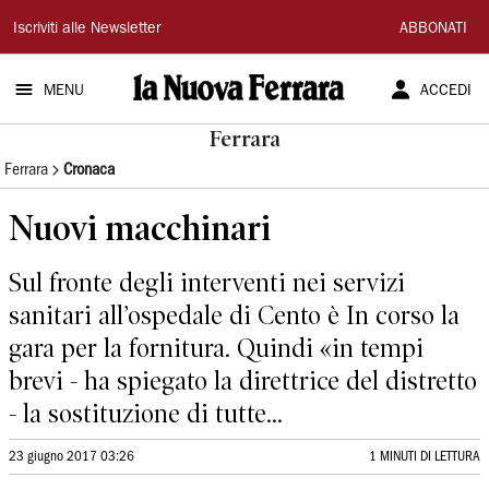
La
Iscriviti alle Newsletter
ABBONATI
Nuova
MENU
ACCEDI
Ferrara
Ferrara
Ferrara
Cronaca
Nuovi macchinari
Sul fronte degli interventi nei servizi
sanitari all’ospedale di Cento è In corso la
gara per la fornitura. Quindi «in tempi
brevi - ha spiegato la direttrice del distretto
- la sostituzione di tutte...
23 giugno 2017 03:26
1 MINUTI DI LETTURA