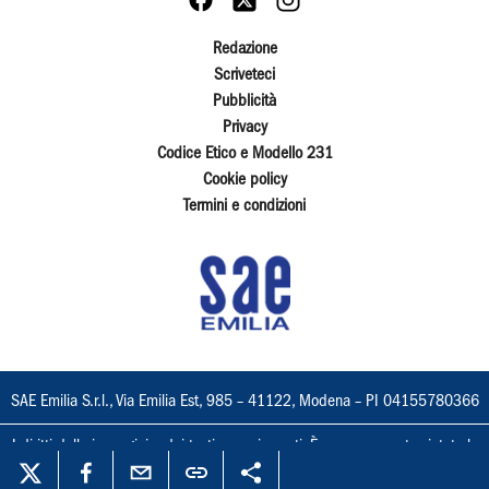
Redazione
Scriveteci
Pubblicità
Privacy
Codice Etico e Modello 231
Cookie policy
Termini e condizioni
SAE Emilia S.r.l., Via Emilia Est, 985 – 41122, Modena – PI 04155780366
I diritti delle immagini e dei testi sono riservati. È espressamente vietata la
loro riproduzione con qualsiasi mezzo e l'adattamento totale o parziale.