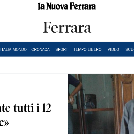
Ferrara
ITALIA MONDO
CRONACA
SPORT
TEMPO LIBERO
VIDEO
SCU
e tutti i 12
c»