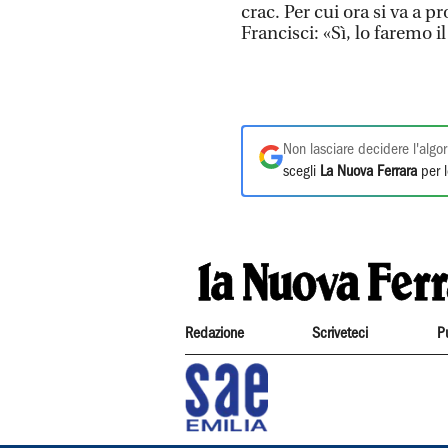
crac. Per cui ora si va a p
Francisci: «Sì, lo faremo 
Non lasciare decidere l'algor
scegli
La Nuova Ferrara
per l
Redazione
Scriveteci
P