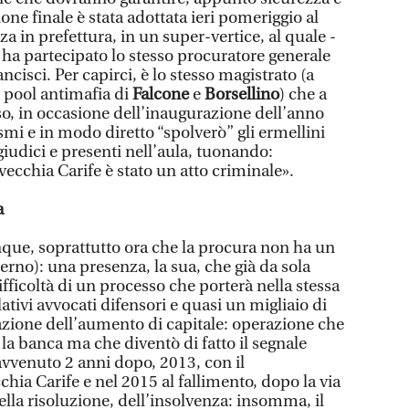
one finale è stata adottata ieri pomeriggio al
a in prefettura, in un super-vertice, al quale -
 ha partecipato lo stesso procuratore generale
cisci. Per capirci, è lo stesso magistrato (a
l pool antimafia di
Falcone
e
Borsellino
) che a
o, in occasione dell’inaugurazione dell’anno
smi e in modo diretto “spolverò” gli ermellini
giudici e presenti nell’aula, tuonando:
vecchia Carife è stato un atto criminale».
a
ue, soprattutto ora che la procura non ha un
erno): una presenza, la sua, che già da sola
fficoltà di un processo che porterà nella stessa
lativi avvocati difensori e quasi un migliaio di
razione dell’aumento di capitale: operazione che
la banca ma che diventò di fatto il segnale
 avvenuto 2 anni dopo, 2013, con il
ia Carife e nel 2015 al fallimento, dopo la via
lla risoluzione, dell’insolvenza: insomma, il