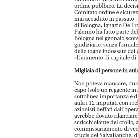
ordine publbico. La decisi
Comitato ordine e sicurezz
mai accaduto in passato -
di Bologna, Ignazio De Fran
Palermo ha fatto parte de
Bologna nel gennaio scors
giudiziario, senza formali
delle toghe indossate dai 
«L’aumento di capitale di 
Migliaia di persone in aul
Non poteva mancare, dunq
capo (solo un reggente int
sottolinea importanza e di
aula i 12 imputati con i re
azionisti beffati dall’ope
avrebbe dovuto rilanciare 
scricchiolante del crollo,
commissariamento di vecch
crucis del SalvaBanche, de