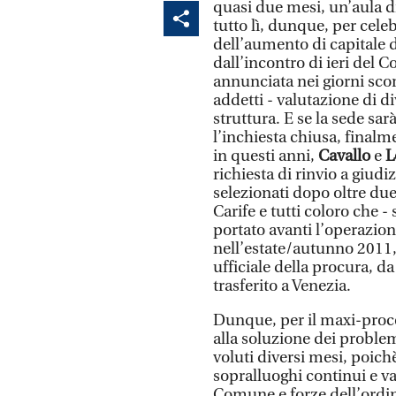
quasi due mesi, un’aula dis
tutto lì, dunque, per cele
dell’aumento di capitale d
dall’incontro di ieri del C
annunciata nei giorni scor
addetti - valutazione di di
struttura. E se la sede sar
l’inchiesta chiusa, finalm
in questi anni,
Cavallo
e
L
richiesta di rinvio a giudi
selezionati dopo oltre due 
Carife e tutti coloro che 
portato avanti l’operazion
nell’estate/autunno 2011, 
ufficiale della procura, d
trasferito a Venezia.
Dunque, per il maxi-proce
alla soluzione dei problemi
voluti diversi mesi, poich
sopralluoghi continui e va
Comune e forze dell’ordi