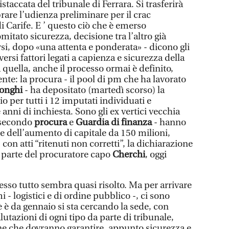
taccata del tribunale di Ferrara. Si trasferirà
brare l’udienza preliminare per il crac
i Carife. E ’ questo ciò che è emerso
omitato sicurezza, decisione tra l’altro già
si, dopo «una attenta e ponderata» - dicono gli
versi fattori legati a capienza e sicurezza della
à quella, anche il processo ormai è definito,
ente: la procura - il pool di pm che ha lavorato
onghi
- ha depositato (martedì scorso) la
zio per tutti i 12 imputati individuati e
anni di inchiesta. Sono gli ex vertici vecchia
- secondo
procura
e
Guardia di finanza
- hanno
e dell’aumento di capitale da 150 milioni,
con atti “ritenuti non corretti”, la dichiarazione
a parte del procuratore capo
Cherchi
, oggi
sso tutto sembra quasi risolto. Ma per arrivare
 - logistici e di ordine pubblico -, ci sono
è è da gennaio si sta cercando la sede, con
lutazioni di ogni tipo da parte di tribunale,
ne che dovranno garantire, appunto sicurezza e