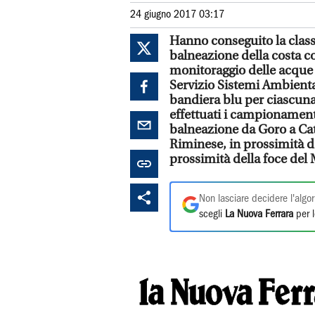
24 giugno 2017 03:17
Hanno conseguito la class
balneazione della costa co
monitoraggio delle acque d
Servizio Sistemi Ambienta
bandiera blu per ciascuna d
effettuati i campionamenti
balneazione da Goro a Catto
Riminese, in prossimità de
prossimità della foce del 
Non lasciare decidere l'algor
scegli
La Nuova Ferrara
per l