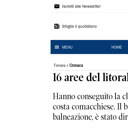
La
Iscriviti alle Newsletter
Nuova
Ferrara
Sfoglia il quotidiano
MENU
HOME
Ferrara
Cronaca
16 aree del lito
Hanno conseguito la cla
costa comacchiese. Il b
balneazione, è stato dir