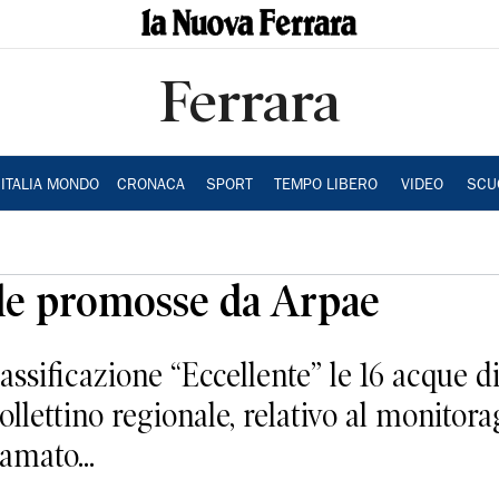
Ferrara
ITALIA MONDO
CRONACA
SPORT
TEMPO LIBERO
VIDEO
SCU
rale promosse da Arpae
ssificazione “Eccellente” le 16 acque d
ollettino regionale, relativo al monitora
amato...