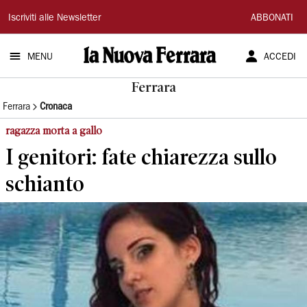
La
Iscriviti alle Newsletter
ABBONATI
Nuova
MENU
ACCEDI
Ferrara
Ferrara
Ferrara
Cronaca
ragazza morta a gallo
I genitori: fate chiarezza sullo
schianto