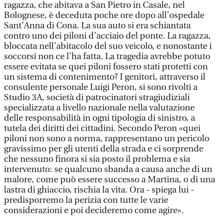
ragazza, che abitava a San Pietro in Casale, nel
Bolognese, è deceduta poche ore dopo all’ospedale
Sant’Anna di Cona. La sua auto si era schiantata
contro uno dei piloni d’acciaio del ponte. La ragazza,
bloccata nell’abitacolo del suo veicolo, e nonostante i
soccorsi non ce l’ha fatta. La tragedia avrebbe potuto
essere evitata se quei piloni fossero stati protetti con
un sistema di contenimento? I genitori, attraverso il
consulente personale Luigi Peron, si sono rivolti a
Studio 3A, società di patrocinatori stragiudiziali
specializzata a livello nazionale nella valutazione
delle responsabilità in ogni tipologia di sinistro, a
tutela dei diritti dei cittadini. Secondo Peron «quei
piloni non sono a norma, rappresentano un pericolo
gravissimo per gli utenti della strada e ci sorprende
che nessuno finora si sia posto il problema e sia
intervenuto: se qualcuno sbanda a causa anche di un
malore, come può essere successo a Martina, o di una
lastra di ghiaccio, rischia la vita. Ora - spiega lui -
predisporremo la perizia con tutte le varie
considerazioni e poi decideremo come agire».