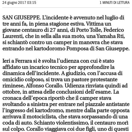
24 giugno 2017 03:15
1 MINUTI DI LETTURA
SAN GIUSEPPE. L’incidente è avvenuto nel luglio di
tre anni fa, in piena stagione estiva. Vittima un
giovane centauro di 27 anni, di Porto Tolle, Federico
Laurenti, che in sella alla sua moto, una Yamaha Rti,
si schiantò contro un camper in manovra che stava
entrando nel kartodoromo Pomposa di San Giuseppe.
Ieri a Ferrara si è svolta l’udienza con cui è stato
affidato un incarico tecnico per approfondire la
dinamica dell’incidente. A giudizio, con l’accusa di
omicidio colposo, si trova un pastore protestante
riminese, Alfonso Corallo. Udienza rinviata quindi ad
ottobre, in attesa delle conclusioni dell’esame. La
cronaca dell’epoca riportò che il camper stava
svoltando a sinistra per entrare nel piazzale antistante
l'ingresso del kartodromo, mentre dalla parte opposta
arrivava il motociclista, che stava sorpassando di una
coda di auto. Schianto violentissimo, il centauro morì
sul colpo. Corallo viaggiava coi due figli, uno di questi