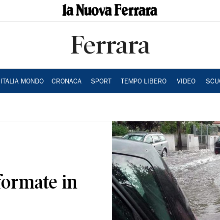
Ferrara
ITALIA MONDO
CRONACA
SPORT
TEMPO LIBERO
VIDEO
SCU
sformate in