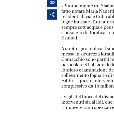
«Puntualmente mi è saltat
fatto notare Maria Nanetti
residenti di viale Cuba ab
fogne intasate. Tutt'atto
sempre sott'acqua e pensa
Consorzio di Bonifica - co
risultati.
A stretto giro replica il s
messa in sicurezza idrau
Comacchio sono partiti mes
particolare S1 al Lido del
lo sfioro e laminazione de
sollevamento fognario di 
Fabbri - questo intervento
complessivo da 10 milioni
I vigili del fuoco del di
intervenuti sia ai lidi, c
rimuovere rami spezzati e s