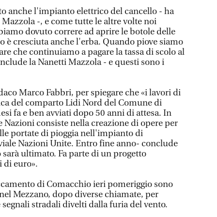
o anche l'impianto elettrico del cancello - ha
 Mazzola -, e come tutte le altre volte noi
biamo dovuto correre ad aprire le botole delle
rno è cresciuta anche l'erba. Quando piove siamo
re che continuiamo a pagare la tassa di scolo al
nclude la Nanetti Mazzola - e questi sono i
indaco Marco Fabbri, per spiegare che «i lavori di
lica del comparto Lidi Nord del Comune di
i fa e ben avviati dopo 50 anni di attesa. In
le Nazioni consiste nella creazione di opere per
lle portate di pioggia nell'impianto di
viale Nazioni Unite. Entro fine anno- conclude
 sarà ultimato. Fa parte di un progetto
 di euro».
staccamento di Comacchio ieri pomeriggio sono
he nel Mezzano, dopo diverse chiamate, per
egnali stradali divelti dalla furia del vento.