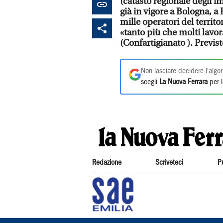
(catasto regionale degli im
già in vigore a Bologna, a
mille operatori del territ
«tanto più che molti lavo
(Confartigianato ). Previst
Non lasciare decidere l'algor
scegli
La Nuova Ferrara
per l
Redazione
Scriveteci
P