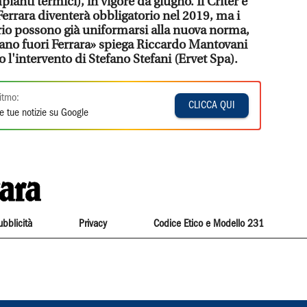
pianti termici), in vigore da giugno. Il Criter è
 Ferrara diventerà obbligatorio nel 2019, ma i
orio possono già uniformarsi alla nuova norma,
rano fuori Ferrara» spiega Riccardo Mantovani
o l'intervento di Stefano Stefani (Ervet Spa).
itmo:
CLICCA QUI
e tue notizie su Google
ubblicità
Privacy
Codice Etico e Modello 231