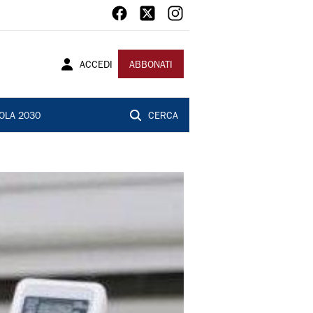
ACCEDI
ABBONATI
OLA 2030
CERCA