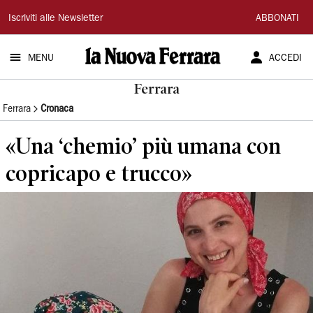
La
Iscriviti alle Newsletter
ABBONATI
Nuova
MENU
ACCEDI
Ferrara
Ferrara
Ferrara
Cronaca
«Una ‘chemio’ più umana con
copricapo e trucco»