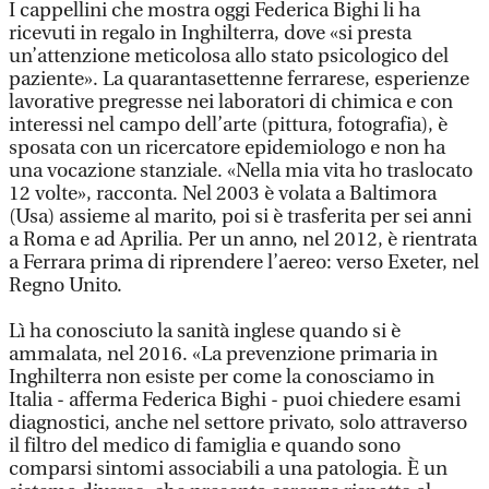
I cappellini che mostra oggi Federica Bighi li ha
ricevuti in regalo in Inghilterra, dove «si presta
un’attenzione meticolosa allo stato psicologico del
paziente». La quarantasettenne ferrarese, esperienze
lavorative pregresse nei laboratori di chimica e con
interessi nel campo dell’arte (pittura, fotografia), è
sposata con un ricercatore epidemiologo e non ha
una vocazione stanziale. «Nella mia vita ho traslocato
12 volte», racconta. Nel 2003 è volata a Baltimora
(Usa) assieme al marito, poi si è trasferita per sei anni
a Roma e ad Aprilia. Per un anno, nel 2012, è rientrata
a Ferrara prima di riprendere l’aereo: verso Exeter, nel
Regno Unito.
Lì ha conosciuto la sanità inglese quando si è
ammalata, nel 2016. «La prevenzione primaria in
Inghilterra non esiste per come la conosciamo in
Italia - afferma Federica Bighi - puoi chiedere esami
diagnostici, anche nel settore privato, solo attraverso
il filtro del medico di famiglia e quando sono
comparsi sintomi associabili a una patologia. È un