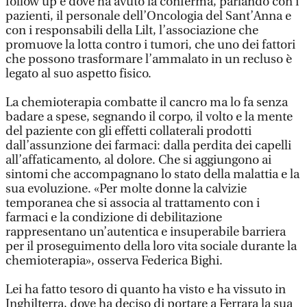
follow up e dove ha avuto la conferma, parlando con i
pazienti, il personale dell’Oncologia del Sant’Anna e
con i responsabili della Lilt, l’associazione che
promuove la lotta contro i tumori, che uno dei fattori
che possono trasformare l’ammalato in un recluso è
legato al suo aspetto fisico.
La chemioterapia combatte il cancro ma lo fa senza
badare a spese, segnando il corpo, il volto e la mente
del paziente con gli effetti collaterali prodotti
dall’assunzione dei farmaci: dalla perdita dei capelli
all’affaticamento, al dolore. Che si aggiungono ai
sintomi che accompagnano lo stato della malattia e la
sua evoluzione. «Per molte donne la calvizie
temporanea che si associa al trattamento con i
farmaci e la condizione di debilitazione
rappresentano un’autentica e insuperabile barriera
per il proseguimento della loro vita sociale durante la
chemioterapia», osserva Federica Bighi.
Lei ha fatto tesoro di quanto ha visto e ha vissuto in
Inghilterra, dove ha deciso di portare a Ferrara la sua