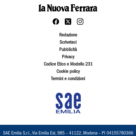
Redazione
Scriveteci
Pubblicità
Privacy
Codice Etico e Modello 231
Cookie policy
Termini e condizioni
SAE Emilia S.r.l., Via Emilia Est, 985 – 41122, Modena – PI 04155780366