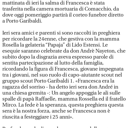
mattinata di ieri la salma di Francesca è stata
trasferita nella camera mortuaria di Comacchio, da
dove oggi pomeriggio partirà il corteo funebre diretto
a Porto Garibaldi.
Ieri sera amici e parenti si sono raccolti in preghiera
per ricordare la 24enne, che gestiva con la mamma
Rosella la gelateria “Papaja” di Lido Estensi. Le
esequie saranno celebrate da don Andrè Nayeton, che
subito dopo la disgrazia aveva espresso parole di
sentita partecipazione al lutto della famiglia,
ricordando la figura di Francesca, giovane impegnata
tra i giovani, nel suo ruolo di capo-aiutante scout nel
gruppo scout Porto Garibaldi 1. «Francesca era la
ragazza del sorriso - ha detto ieri sera don André in
una chiesa gremita -: Un angelo appoggia le ali sulle
spalle di papà Raffaelle, mamma Rossella ed il fratello
Mirco. La fede è la speranza, questa preghiera questa
sera è la nostra forza, anche se Francesca non è
riuscita a festeggiare i 25 anni».