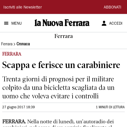
La
Iscriviti alle Newsletter
ABBONATI
Nuova
MENU
ACCEDI
Ferrara
Ferrara
Ferrara
Cronaca
FERRARA
Scappa e ferisce un carabiniere
Trenta giorni di prognosi per il militare
colpito da una bicicletta scagliata da un
uomo che voleva evitare i controlli
27 giugno 2017 18:39
1 MINUTI DI LETTURA
FERRARA.
Nella notte di lunedì, un’autoradio dei