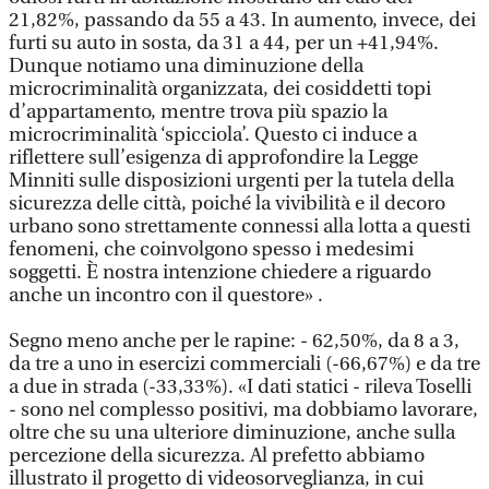
21,82%, passando da 55 a 43. In aumento, invece, dei
furti su auto in sosta, da 31 a 44, per un +41,94%.
Dunque notiamo una diminuzione della
microcriminalità organizzata, dei cosiddetti topi
d’appartamento, mentre trova più spazio la
microcriminalità ‘spicciola’. Questo ci induce a
riflettere sull’esigenza di approfondire la Legge
Minniti sulle disposizioni urgenti per la tutela della
sicurezza delle città, poiché la vivibilità e il decoro
urbano sono strettamente connessi alla lotta a questi
fenomeni, che coinvolgono spesso i medesimi
soggetti. È nostra intenzione chiedere a riguardo
anche un incontro con il questore» .
Segno meno anche per le rapine: - 62,50%, da 8 a 3,
da tre a uno in esercizi commerciali (-66,67%) e da tre
a due in strada (-33,33%). «I dati statici - rileva Toselli
- sono nel complesso positivi, ma dobbiamo lavorare,
oltre che su una ulteriore diminuzione, anche sulla
percezione della sicurezza. Al prefetto abbiamo
illustrato il progetto di videosorveglianza, in cui