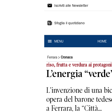
La
Iscriviti alle Newsletter
Nuova
Ferrara
Sfoglia il quotidiano
MENU
HOME
Ferrara
Cronaca
riso, frutta e verdura ai protagoni
L’energia “verde
L'invenzione di una bici
opera del barone tedesc
a Ferrara, la “Città...