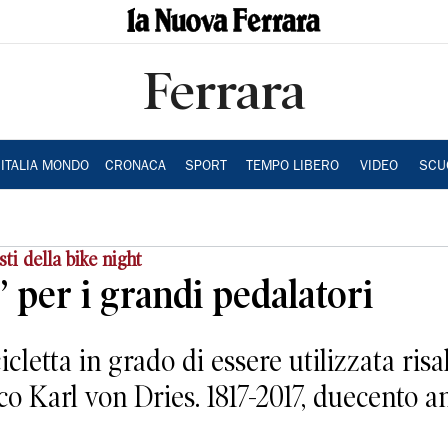
Ferrara
ITALIA MONDO
CRONACA
SPORT
TEMPO LIBERO
VIDEO
SCU
sti della bike night
” per i grandi pedalatori
cletta in grado di essere utilizzata risal
o Karl von Dries. 1817-2017, duecento an