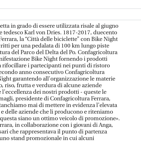
tta in grado di essere utilizzata risale al giugno
e tedesco Karl von Dries. 1817-2017, duecento
Ferrara, la “Città delle biciclette” con Bike Night
critti per una pedalata di 100 km lungo piste
tura del Parco del Delta del Po. Confagricoltura
nifestazione Bike Night fornendo i prodotti
rifocillare i partecipanti nei punti di ristoro
l secondo anno consecutivo Confagricoltura
Night garantendo all'organizzazione le materie
o, riso, frutta e verdura di alcune aziende
 l’eccellenza dei nostri prodotti - queste le
magli, presidente di Confagricoltura Ferrara,
stanchiamo mai di mettere in evidenza l’elevata
i e delle aziende che li producono e riteniamo
questa siano un ottimo veicolo di promozione».
rrara, in collaborazione con i giovani di Anga,
sari che rappresentava il punto di partenza
 uno stand promozionale in cui alcuni