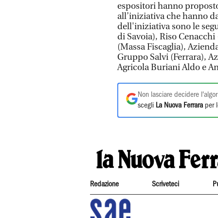
espositori hanno proposto 
all’iniziativa che hanno da
dell'iniziativa sono le seg
di Savoia), Riso Cenacchi 
(Massa Fiscaglia), Aziend
Gruppo Salvi (Ferrara), Az
Agricola Buriani Aldo e A
Non lasciare decidere l'algor
scegli
La Nuova Ferrara
per l
Redazione
Scriveteci
P