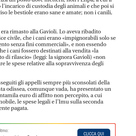
l’incarico di custodia degli animali e che poi si
iso le bestiole erano sane e amate; non i canili,
 era rimasto alla Gavioli. Lo aveva ribadito
ce civile, che i cani erano «impignorabili solo se
ento senza fini commerciali», e non essendo
he i cani fossero destinati alla vendita «la
 di rilascio» (leggi: la signora Gavioli) «non
re le spese relative alla sopravvivenza degli
sseguiti gli appelli sempre più sconsolati della
esta odissea, comunque vada, ha presentato un
tamila euro di affitto non percepito, a cui
obile, le spese legali e l’Imu sulla seconda
ente pagata.
itmo:
CLICCA QUI