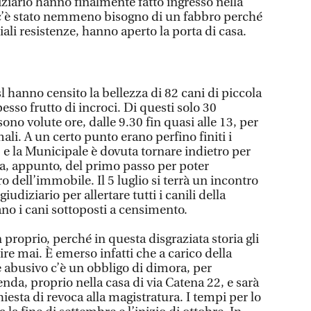
diziario hanno finalmente fatto ingresso nella
 c’è stato nemmeno bisogno di un fabbro perché
iali resistenze, hanno aperto la porta di casa.
sl hanno censito la bellezza di 82 cani di piccola
pesso frutto di incroci. Di questi solo 30
ono volute ore, dalle 9.30 fin quasi alle 13, per
imali. A un certo punto erano perfino finiti i
 e la Municipale è dovuta tornare indietro per
tta, appunto, del primo passo per poter
dell’immobile. Il 5 luglio si terrà un incontro
udiziario per allertare tutti i canili della
no i cani sottoposti a censimento.
 proprio, perché in questa disgraziata storia gli
e mai. È emerso infatti che a carico della
abusivo c’è un obbligo di dimora, per
enda, proprio nella casa di via Catena 22, e sarà
iesta di revoca alla magistratura. I tempi per lo