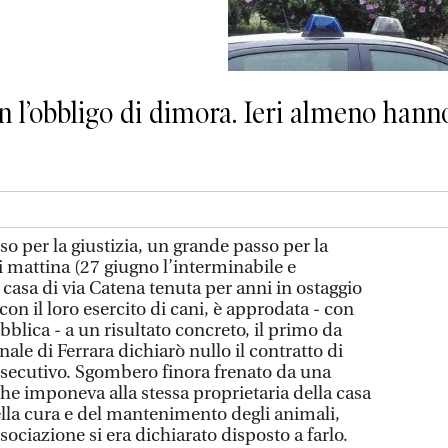
 l’obbligo di dimora. Ieri almeno hanno
 per la giustizia, un grande passo per la
ri mattina (27 giugno l’interminabile e
casa di via Catena tenuta per anni in ostaggio
on il loro esercito di cani, è approdata - con
bblica - a un risultato concreto, il primo da
ale di Ferrara dichiarò nullo il contratto di
o esecutivo. Sgombero finora frenato da una
he imponeva alla stessa proprietaria della casa
ella cura e del mantenimento degli animali,
sociazione si era dichiarato disposto a farlo.