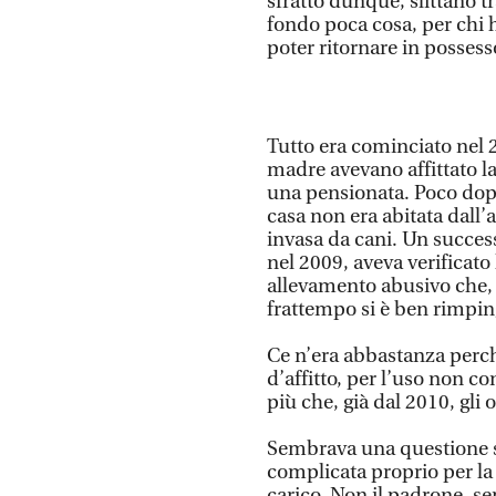
sfratto dunque, slittano tr
fondo poca cosa, per chi ha
poter ritornare in possess
Tutto era cominciato nel 
madre avevano affittato la
una pensionata. Poco dopo 
casa non era abitata dall’
invasa da cani. Un success
nel 2009, aveva verificato
allevamento abusivo che, 
frattempo si è ben rimpin
Ce n’era abbastanza perché
d’affitto, per l’uso non co
più che, già dal 2010, gli
Sembrava una questione s
complicata proprio per la
carico. Non il padrone, se