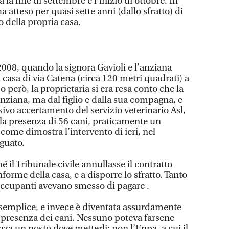
a la fine di settembre e l’inizio di ottobre. In
 atteso per quasi sette anni (dallo sfratto) di
o della propria casa.
2008, quando la signora Gavioli e l’anziana
 casa di via Catena (circa 120 metri quadrati) a
però, la proprietaria si era resa conto che la
anziana, ma dal figlio e dalla sua compagna, e
ivo accertamento del servizio veterinario Asl,
 la presenza di 56 cani, praticamente un
come dimostra l’intervento di ieri, nel
guato.
 il Tribunale civile annullasse il contratto
nforme della casa, e a disporre lo sfratto. Tanto
 occupanti avevano smesso di pagare .
emplice, e invece è diventata assurdamente
 presenza dei cani. Nessuno poteva farsene
nza un posto dove metterli; non l’Enpa, a cui il