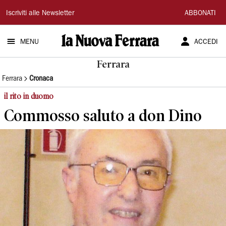
La
Iscriviti alle Newsletter
ABBONATI
Nuova
MENU
ACCEDI
Ferrara
Ferrara
Ferrara
Cronaca
il rito in duomo
Commosso saluto a don Dino