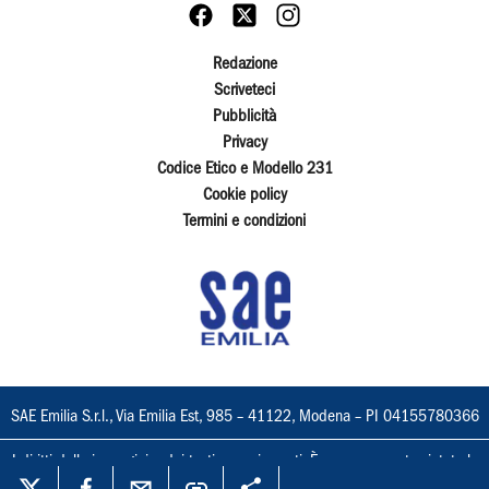
Redazione
Scriveteci
Pubblicità
Privacy
Codice Etico e Modello 231
Cookie policy
Termini e condizioni
SAE Emilia S.r.l., Via Emilia Est, 985 – 41122, Modena – PI 04155780366
I diritti delle immagini e dei testi sono riservati. È espressamente vietata la
loro riproduzione con qualsiasi mezzo e l'adattamento totale o parziale.