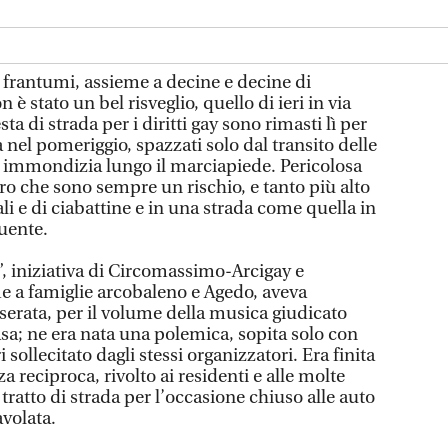
, in frantumi, assieme a decine e decine di
 è stato un bel risveglio, quello di ieri in via
sta di strada per i diritti gay sono rimasti lì per
a nel pomeriggio, spazzati solo dal transito delle
di immondizia lungo il marciapiede. Pericolosa
tro che sono sempre un rischio, e tanto più alto
ali e di ciabattine e in una strada come quella in
quente.
 iniziativa di Circomassimo-Arcigay e
me a famiglie arcobaleno e Agedo, aveva
 serata, per il volume della musica giudicato
casa; ne era nata una polemica, sopita solo con
 sollecitato dagli stessi organizzatori. Era finita
za reciproca, rivolto ai residenti e alle molte
tratto di strada per l’occasione chiuso alle auto
avolata.