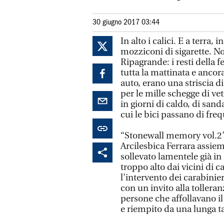
30 giugno 2017 03:44
In alto i calici. E a terra
mozziconi di sigarette. Non
Ripagrande: i resti della fe
tutta la mattinata e ancor
auto, erano una striscia 
per le mille schegge di ve
in giorni di caldo, di sand
cui le bici passano di fre
“Stonewall memory vol.2”,
Arcilesbica Ferrara assie
sollevato lamentele già in
troppo alto dai vicini di 
l’intervento dei carabinieri
con un invito alla tolleran
persone che affollavano il 
e riempito da una lunga t