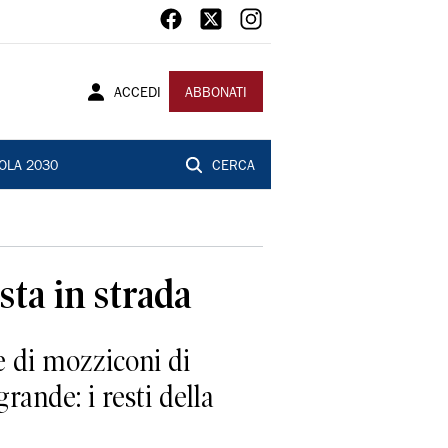
ACCEDI
ABBONATI
OLA 2030
CERCA
sta in strada
ne di mozziconi di
grande: i resti della