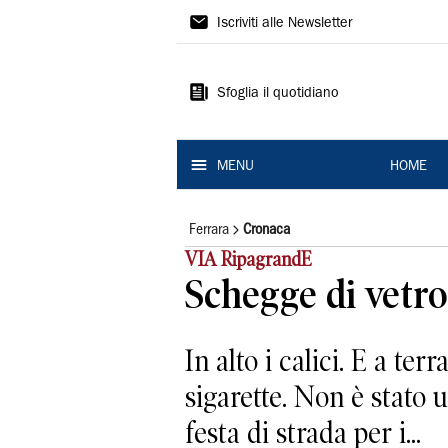
La
Iscriviti alle Newsletter
Nuova
Ferrara
Sfoglia il quotidiano
MENU
HOME
Ferrara
Cronaca
VIA RipagrandE
Schegge di vetro
In alto i calici. E a te
sigarette. Non è stato un
festa di strada per i...