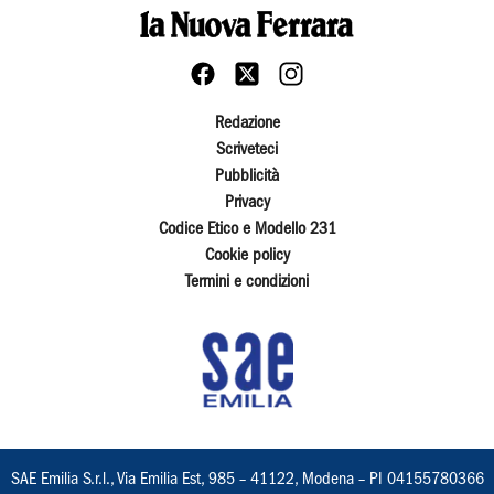
Redazione
Scriveteci
Pubblicità
Privacy
Codice Etico e Modello 231
Cookie policy
Termini e condizioni
SAE Emilia S.r.l., Via Emilia Est, 985 – 41122, Modena – PI 04155780366