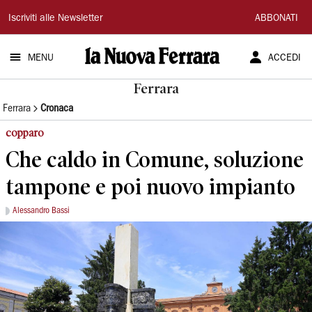
La
Iscriviti alle Newsletter
ABBONATI
Nuova
MENU
ACCEDI
Ferrara
Ferrara
Ferrara
Cronaca
copparo
Che caldo in Comune, soluzione
tampone e poi nuovo impianto
Alessandro Bassi