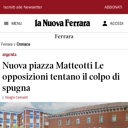
La
Iscriviti alle Newsletter
ABBONATI
Nuova
MENU
ACCEDI
Ferrara
Ferrara
Ferrara
Cronaca
argenta
Nuova piazza Matteotti Le
opposizioni tentano il colpo di
spugna
Giorgio Carnaroli