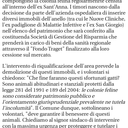
compongono la colonia felina regolarmenrte censita
all'interno dell'ex Sant'Anna. I timori nascono dalla
decisione da parte dell'azienda ospedaliera di inserire
diversi immobili dell'anello (tra cui le Nuove Cliniche,
l'ex padiglione di Malattie Infettive e l'ex San Giorgio)
nell'elenco del patrimonio che sarà conferito alla
costituenda Società di Gestione del Risparmia che
prenderà in carico di beni della sanità regionale
attraverso il "Fondo Traget" finalizzato alla loro
cessione sul mercato.
L'intervento di riqualificazione dell'area prevede la
demolizione di questi immobili, e i volontari si
chiedono: "Che fine faranno questi sfortunati gatti?
Sono animali abitudinari e stanziali protetti dalla
legge 281 del 1991 e 189 del 2004:
le colonie feline
sono considerate patrimonio pubblico e
l'orientamento giurisprudenziale prevalente ne tutela
l'incolumità
". Il Comune dunque, sottolineano i
volontari, "deve garantire il benessere di questi
animali. Chiediamo al signor sindaco di intervenire
con la massima urgenza per proteggere e tutelare i