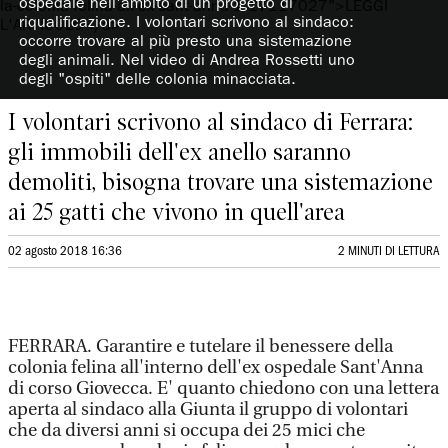
ospedale nell'ambito di un progetto di
riqualificazione. I volontari scrivono al sindaco:
occorre trovare al più presto una sistemazione
degli animali. Nel video di Andrea Rossetti uno
degli "ospiti" delle colonia minacciata.
I volontari scrivono al sindaco di Ferrara:
gli immobili dell'ex anello saranno
demoliti, bisogna trovare una sistemazione
ai 25 gatti che vivono in quell'area
02 agosto 2018 16:36
2 MINUTI DI LETTURA
FERRARA. Garantire e tutelare il benessere della
colonia felina all'interno dell'ex ospedale Sant'Anna
di corso Giovecca. E' quanto chiedono con una lettera
aperta al sindaco alla Giunta il gruppo di volontari
che da diversi anni si occupa dei 25 mici che