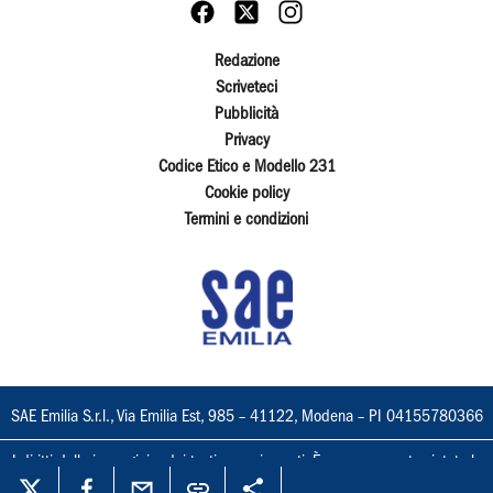
Redazione
Scriveteci
Pubblicità
Privacy
Codice Etico e Modello 231
Cookie policy
Termini e condizioni
SAE Emilia S.r.l., Via Emilia Est, 985 – 41122, Modena – PI 04155780366
I diritti delle immagini e dei testi sono riservati. È espressamente vietata la
loro riproduzione con qualsiasi mezzo e l'adattamento totale o parziale.