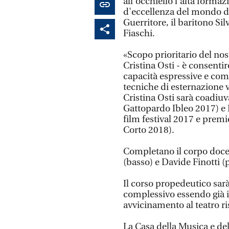
all'occhiello l'alta formaz
d'eccellenza del mondo de
Guerritore, il baritono Si
Fiaschi.
«Scopo prioritario del nos
Cristina Osti - è consenti
capacità espressive e com
tecniche di esternazione v
Cristina Osti sarà coadiuv
Gattopardo Ibleo 2017) e
film festival 2017 e prem
Corto 2018).
Completano il corpo docent
(basso) e Davide Finotti (p
Il corso propedeutico sar
complessivo essendo già i
avvicinamento al teatro ri
La Casa della Musica e de