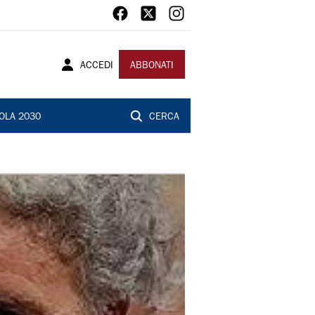
ACCEDI
ABBONATI
OLA 2030
CERCA