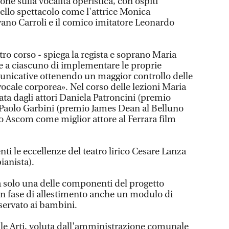
ione sulla vocalità operistica, con ospiti
llo spettacolo come l'attrice Monica
lvano Carroli e il comico imitatore Leonardo
tro corso - spiega la regista e soprano Maria
re a ciascuno di implementare le proprie
unicative ottenendo un maggior controllo delle
ocale corporea». Nel corso delle lezioni Maria
ata dagli attori Daniela Patroncini (premio
 Paolo Garbini (premio James Dean al Belluno
io Ascom come miglior attore al Ferrara film
i le eccellenze del teatro lirico Cesare Lanza
ianista).
à solo una delle componenti del progetto
n fase di allestimento anche un modulo di
servato ai bambini.
lle Arti, voluta dall'amministrazione comunale