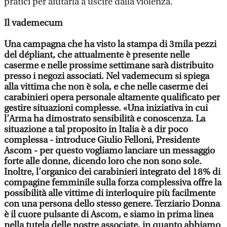
pratici per aiutarla a uscire dalla violenza.
Il vademecum
Una campagna che ha visto la stampa di 3mila pezzi
del dépliant, che attualmente è presente nelle
caserme e nelle prossime settimane sarà distribuito
presso i negozi associati. Nel vademecum si spiega
alla vittima che non è sola, e che nelle caserme dei
carabinieri opera personale altamente qualificato per
gestire situazioni complesse. «Una iniziativa in cui
l’Arma ha dimostrato sensibilità e conoscenza. La
situazione a tal proposito in Italia è a dir poco
complessa - introduce Giulio Felloni, Presidente
Ascom - per questo vogliamo lanciare un messaggio
forte alle donne, dicendo loro che non sono sole.
Inoltre, l’organico dei carabinieri integrato del 18% di
compagine femminile sulla forza complessiva offre la
possibilità alle vittime di interloquire più facilmente
con una persona dello stesso genere. Terziario Donna
è il cuore pulsante di Ascom, e siamo in prima linea
nella tutela delle nostre associate, in quanto abbiamo