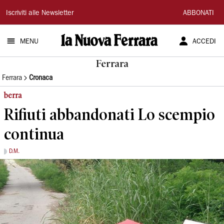
La
Iscriviti alle Newsletter
ABBONATI
Nuova
MENU
ACCEDI
Ferrara
Ferrara
Ferrara
Cronaca
berra
Rifiuti abbandonati Lo scempio
continua
D.M.