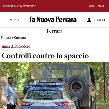
La
Iscriviti alle Newsletter
ABBONATI
Nuova
MENU
ACCEDI
Ferrara
Ferrara
Ferrara
Cronaca
mura di Belvedere
Controlli contro lo spaccio