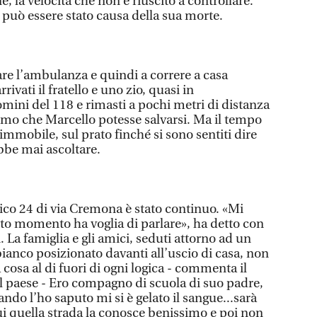
, la velocità che non è riuscito a controllare.
può essere stato causa della sua morte.
are l’ambulanza e quindi a correre a casa
ivati il fratello e uno zio, quasi in
ini del 118 e rimasti a pochi metri di distanza
timo che Marcello potesse salvarsi. Ma il tempo
 immobile, sul prato finché si sono sentiti dire
bbe mai ascoltare.
civico 24 di via Cremona è stato continuo. «Mi
to momento ha voglia di parlare», ha detto con
. La famiglia e gli amici, seduti attorno ad un
bianco posizionato davanti all’uscio di casa, non
 cosa al di fuori di ogni logica - commenta il
 del paese - Ero compagno di scuola di suo padre,
do l’ho saputo mi si è gelato il sangue...sarà
ui quella strada la conosce benissimo e poi non