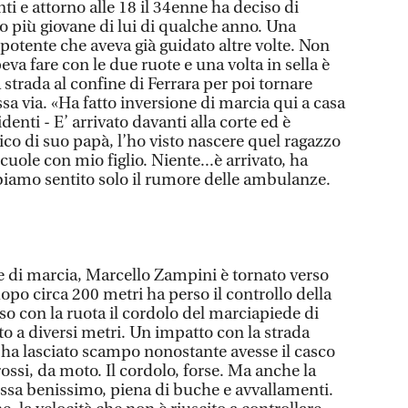
i e attorno alle 18 il 34enne ha deciso di
lo più giovane di lui di qualche anno. Una
tente che aveva già guidato altre volte. Non
eva fare con le due ruote e una volta in sella è
la strada al confine di Ferrara per poi tornare
ssa via. «Ha fatto inversione di marcia qui a casa
denti - E’ arrivato davanti alla corte ed è
co di suo papà, l’ho visto nascere quel ragazzo
cuole con mio figlio. Niente...è arrivato, ha
abbiamo sentito solo il rumore delle ambulanze.
e di marcia, Marcello Zampini è tornato verso
dopo circa 200 metri ha perso il controllo della
o con la ruota il cordolo del marciapiede di
to a diversi metri. Un impatto con la strada
i ha lasciato scampo nonostante avesse il casco
grossi, da moto. Il cordolo, forse. Ma anche la
ssa benissimo, piena di buche e avvallamenti.