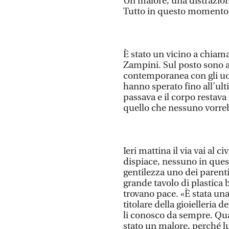
Un malore, una distrazione
Tutto in questo momento 
È stato un vicino a chiam
Zampini. Sul posto sono arr
contemporanea con gli uom
hanno sperato fino all’ul
passava e il corpo restava
quello che nessuno vorre
Ieri mattina il via vai al 
dispiace, nessuno in ques
gentilezza uno dei parenti
grande tavolo di plastica 
trovano pace. «È stata una
titolare della gioielleria
li conosco da sempre. Quan
stato un malore, perché l