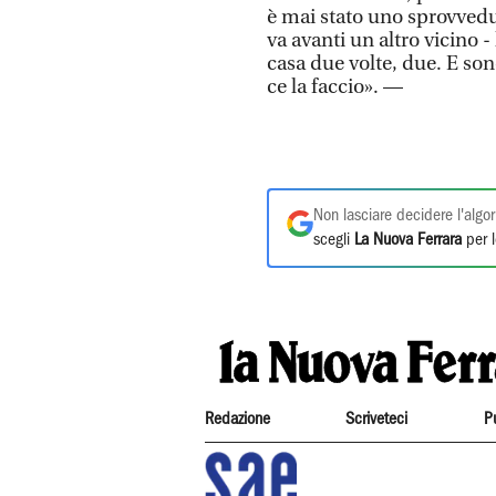
è mai stato uno sprovvedut
va avanti un altro vicino -
casa due volte, due. E so
ce la faccio». —
Non lasciare decidere l'algor
scegli
La Nuova Ferrara
per l
Redazione
Scriveteci
P