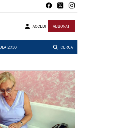
ACCEDI
ABBONATI
OLA 2030
CERCA