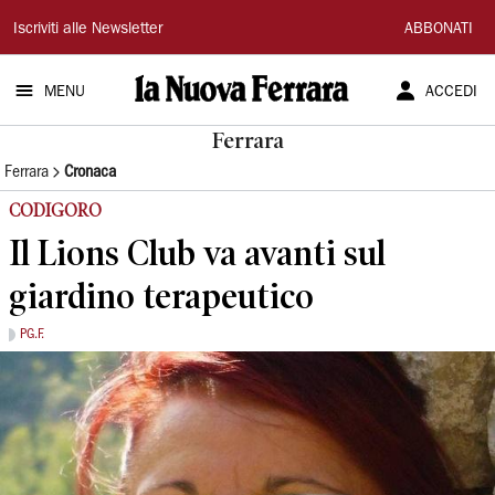
La
Iscriviti alle Newsletter
ABBONATI
Nuova
MENU
ACCEDI
Ferrara
Ferrara
Ferrara
Cronaca
CODIGORO
Il Lions Club va avanti sul
giardino terapeutico
PG.F.