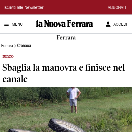
La
Iscriviti alle Newsletter
ABBONATI
Nuova
MENU
ACCEDI
Ferrara
Ferrara
Ferrara
Cronaca
runco
Sbaglia la manovra e finisce nel
canale