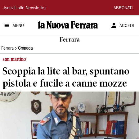
La
Iscriviti alle Newsletter
ABBONATI
Nuova
MENU
ACCEDI
Ferrara
Ferrara
Ferrara
Cronaca
san martino
Scoppia la lite al bar, spuntano
pistola e fucile a canne mozze