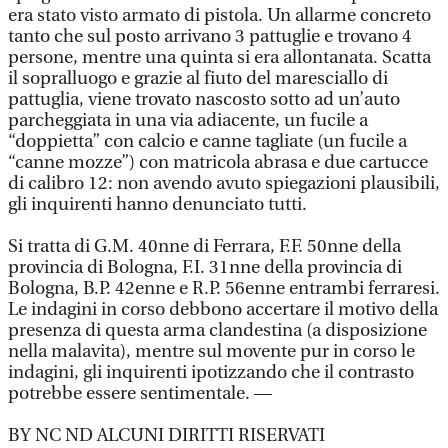
era stato visto armato di pistola. Un allarme concreto
tanto che sul posto arrivano 3 pattuglie e trovano 4
persone, mentre una quinta si era allontanata. Scatta
il sopralluogo e grazie al fiuto del maresciallo di
pattuglia, viene trovato nascosto sotto ad un’auto
parcheggiata in una via adiacente, un fucile a
“doppietta” con calcio e canne tagliate (un fucile a
“canne mozze”) con matricola abrasa e due cartucce
di calibro 12: non avendo avuto spiegazioni plausibili,
gli inquirenti hanno denunciato tutti.
Si tratta di G.M. 40nne di Ferrara, F.F. 50nne della
provincia di Bologna, F.I. 31nne della provincia di
Bologna, B.P. 42enne e R.P. 56enne entrambi ferraresi.
Le indagini in corso debbono accertare il motivo della
presenza di questa arma clandestina (a disposizione
nella malavita), mentre sul movente pur in corso le
indagini, gli inquirenti ipotizzando che il contrasto
potrebbe essere sentimentale. —
BY NC ND ALCUNI DIRITTI RISERVATI