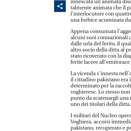
innescata un’animata discu
talmente animata che il pa
l’interlocutore con quattr
una forbice acuminata da 
Appena consumata l’aggr
alcuni suoi connazionali 
dalle urla del ferito, il 
altro socio della ditta al
stato ricoverato con la d
ferite lacere all'emitorace
La vicenda s'innesta nell’
il cittadino pakistano era
determinato per la raccolta
voghierese. Lo stesso non 
punto da scatenargli una r
uno dei titolari della ditta.
I militari del Nucleo oper
Voghiera, accorsi immedia
pakistano, recuperato e pos