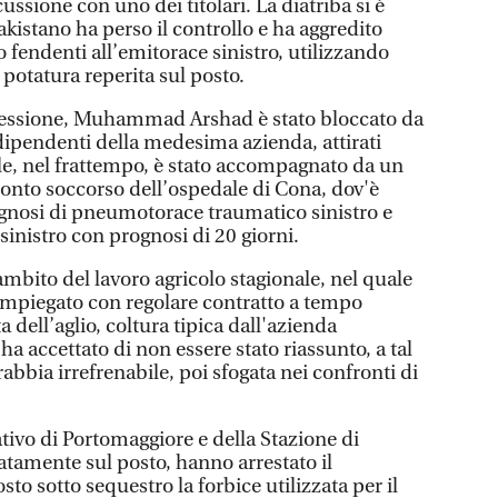
ssione con uno dei titolari. La diatriba si è
kistano ha perso il controllo e ha aggredito
o fendenti all’emitorace sinistro, utilizzando
potatura reperita sul posto.
essione, Muhammad Arshad è stato bloccato da
dipendenti della medesima azienda, attirati
quale, nel frattempo, è stato accompagnato da un
 pronto soccorso dell’ospedale di Cona, dov'è
iagnosi di pneumotorace traumatico sinistro e
 sinistro con prognosi di 20 giorni.
ambito del lavoro agricolo stagionale, nel quale
 impiegato con regolare contratto a tempo
 dell’aglio, coltura tipica dall'azienda
ha accettato di non essere stato riassunto, a tal
abbia irrefrenabile, poi sfogata nei confronti di
ativo di Portomaggiore e della Stazione di
tamente sul posto, hanno arrestato il
to sotto sequestro la forbice utilizzata per il