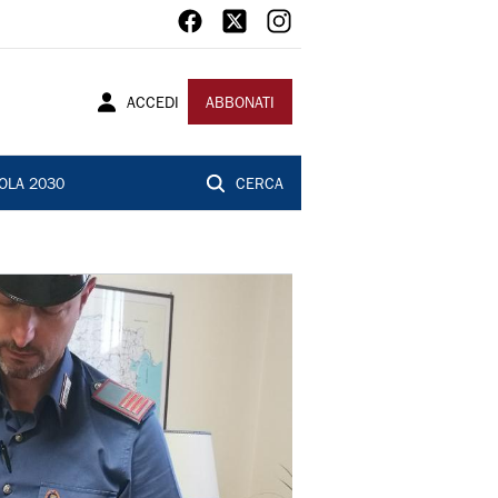
ACCEDI
ABBONATI
OLA 2030
CERCA