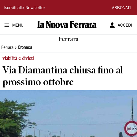
La
Iscriviti alle Newsletter
ABBONATI
Nuova
MENU
ACCEDI
Ferrara
Ferrara
Ferrara
Cronaca
viabilità e divieti
Via Diamantina chiusa fino al
prossimo ottobre