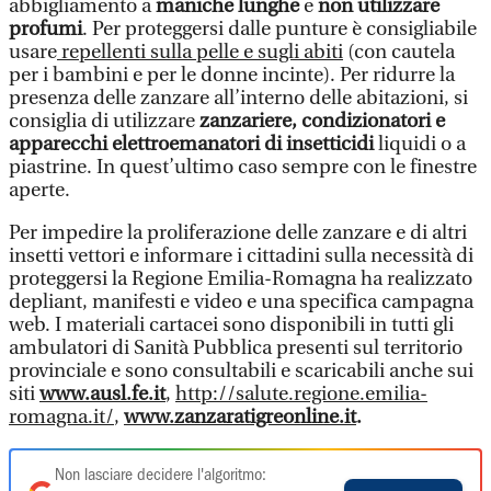
abbigliamento a
maniche lunghe
e
non utilizzare
profumi
. Per proteggersi dalle punture è consigliabile
usare
repellenti sulla pelle e sugli abiti
(con cautela
per i bambini e per le donne incinte). Per ridurre la
presenza delle zanzare all’interno delle abitazioni, si
consiglia di utilizzare
zanzariere, condizionatori e
apparecchi elettroemanatori di insetticidi
liquidi o a
piastrine. In quest’ultimo caso sempre con le finestre
aperte.
Per impedire la proliferazione delle zanzare e di altri
insetti vettori e informare i cittadini sulla necessità di
proteggersi la Regione Emilia-Romagna ha realizzato
depliant, manifesti e video e una specifica campagna
web. I materiali cartacei sono disponibili in tutti gli
ambulatori di Sanità Pubblica presenti sul territorio
provinciale e sono consultabili e scaricabili anche sui
siti
www.ausl.fe.it
,
http://salute.regione.emilia-
romagna.it/
,
www.zanzaratigreonline.it
.
Non lasciare decidere l'algoritmo: