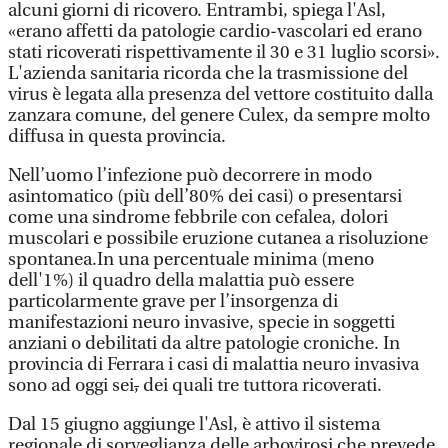
alcuni giorni di ricovero. Entrambi, spiega l'Asl,
«erano affetti da patologie cardio-vascolari ed erano
stati ricoverati rispettivamente il 30 e 31 luglio scorsi».
L'azienda sanitaria ricorda che la trasmissione del
virus è legata alla presenza del vettore costituito dalla
zanzara comune, del genere Culex, da sempre molto
diffusa in questa provincia.
Nell’uomo l’infezione può decorrere in modo
asintomatico (più dell’80% dei casi) o presentarsi
come una sindrome febbrile con cefalea, dolori
muscolari e possibile eruzione cutanea a risoluzione
spontanea.In una percentuale minima (meno
dell'1%) il quadro della malattia può essere
particolarmente grave per l’insorgenza di
manifestazioni neuro invasive, specie in soggetti
anziani o debilitati da altre patologie croniche. In
provincia di Ferrara i casi di malattia neuro invasiva
sono ad oggi sei
,
dei quali tre tuttora ricoverati.
Dal 15 giugno aggiunge l'Asl, è attivo il sistema
regionale di sorveglianza delle arbovirosi che prevede