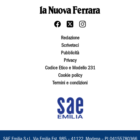
Redazione
Scriveteci
Pubblicità
Privacy
Codice Etico e Modello 231
Cookie policy
Termini e condizioni
SAE Emilia S.r.l., Via Emilia Est, 985 – 41122, Modena – PI 04155780366