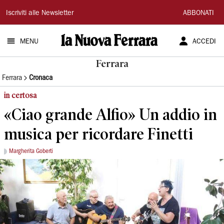
La
Iscriviti alle Newsletter
ABBONATI
Nuova
MENU
ACCEDI
Ferrara
Ferrara
Ferrara
Cronaca
in certosa
«Ciao grande Alfio» Un addio in
musica per ricordare Finetti
Margherita Goberti