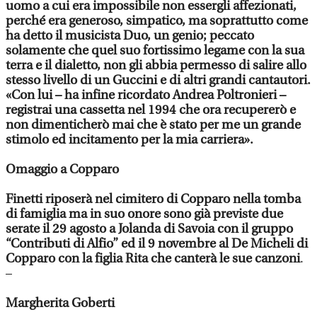
uomo a cui era impossibile non essergli affezionati,
perché era generoso, simpatico, ma soprattutto come
ha detto il musicista Duo, un genio; peccato
solamente che quel suo fortissimo legame con la sua
terra e il dialetto, non gli abbia permesso di salire allo
stesso livello di un Guccini e di altri grandi cantautori.
«Con lui – ha infine ricordato Andrea Poltronieri –
registrai una cassetta nel 1994 che ora recupererò e
non dimenticherò mai che è stato per me un grande
stimolo ed incitamento per la mia carriera».
Omaggio a Copparo
Finetti riposerà nel cimitero di Copparo nella tomba
di famiglia ma in suo onore sono già previste due
serate il 29 agosto a Jolanda di Savoia con il gruppo
“Contributi di Alfio” ed il 9 novembre al De Micheli di
Copparo con la figlia Rita che canterà le sue canzoni
.
–
Margherita Goberti