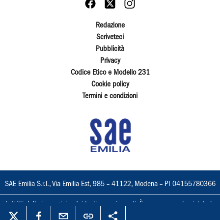
Redazione
Scriveteci
Pubblicità
Privacy
Codice Etico e Modello 231
Cookie policy
Termini e condizioni
SAE Emilia S.r.l., Via Emilia Est, 985 – 41122, Modena – PI 04155780366
I diritti delle immagini e dei testi sono riservati. È espressamente vietata la
loro riproduzione con qualsiasi mezzo e l'adattamento totale o parziale.