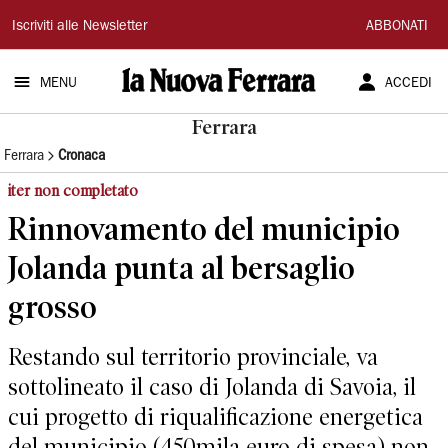
La
Iscriviti alle Newsletter
ABBONATI
Nuova
MENU
ACCEDI
Ferrara
Ferrara
Ferrara
Cronaca
iter non completato
Rinnovamento del municipio
Jolanda punta al bersaglio
grosso
Restando sul territorio provinciale, va
sottolineato il caso di Jolanda di Savoia, il
cui progetto di riqualificazione energetica
del municipio (450mila euro di spesa) non