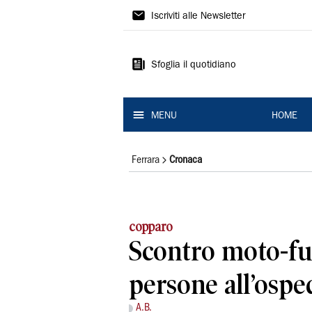
La
Iscriviti alle Newsletter
Nuova
Ferrara
Sfoglia il quotidiano
MENU
HOME
Ferrara
Cronaca
copparo
Scontro moto-f
persone all’ospe
A.B.