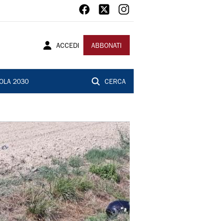
ACCEDI
ABBONATI
OLA 2030
CERCA