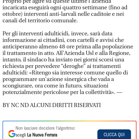
Proprio per agire su queste ultime l’azienda
incaricata eseguirà ogni quattro settimane (fino ad
ottobre) interventi anti-larvali nelle caditoie e nei
canali del territorio comunale.
Per gli interventi adulticidi, invece, sarà data
informazione ai cittadini, con cartelli e avvisi che
anticiperanno almeno 48 ore prima alla popolazione
il trattamento in atto. All’Azienda Usl e alla Regione,
intanto, il sindaco ha inviato nei giorni scorsi una
richiesta per prevedere “deroghe” ai trattamenti
adulticidi: «Ritengo sia interesse comune quello di
programmare un’azione sinergica che vada a
scongiurare, ora come in futuro, situazioni
potenzialmente pericolose per la collettività». —
BY NC ND ALCUNI DIRITTI RISERVATI
Non lasciare decidere l'algoritmo:
CLICCA QUI
scegli
La Nuova Ferrara