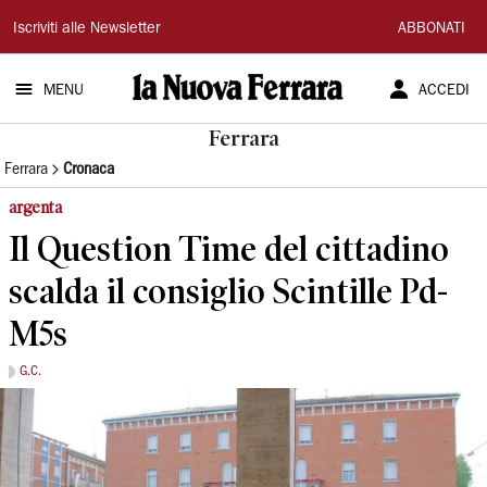
La
Iscriviti alle Newsletter
ABBONATI
Nuova
MENU
ACCEDI
Ferrara
Ferrara
Ferrara
Cronaca
argenta
Il Question Time del cittadino
scalda il consiglio Scintille Pd-
M5s
G.C.