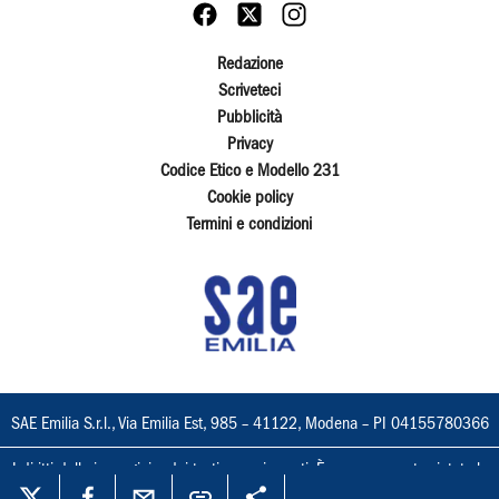
Redazione
Scriveteci
Pubblicità
Privacy
Codice Etico e Modello 231
Cookie policy
Termini e condizioni
SAE Emilia S.r.l., Via Emilia Est, 985 – 41122, Modena – PI 04155780366
I diritti delle immagini e dei testi sono riservati. È espressamente vietata la
loro riproduzione con qualsiasi mezzo e l'adattamento totale o parziale.