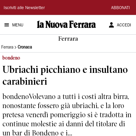
La
Iscriviti alle Newsletter
ABBONATI
Nuova
MENU
ACCEDI
Ferrara
Ferrara
Ferrara
Cronaca
bondeno
Ubriachi picchiano e insultano
carabinieri
bondenoVolevano a tutti i costi altra birra,
nonostante fossero già ubriachi, e la loro
pretesa venerdì pomeriggio si è tradotta in
continue molestie ai danni del titolare di
un bar di Bondeno e i...