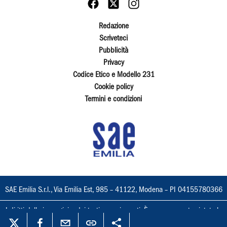
Redazione
Scriveteci
Pubblicità
Privacy
Codice Etico e Modello 231
Cookie policy
Termini e condizioni
SAE Emilia S.r.l., Via Emilia Est, 985 – 41122, Modena – PI 04155780366
I diritti delle immagini e dei testi sono riservati. È espressamente vietata la
loro riproduzione con qualsiasi mezzo e l'adattamento totale o parziale.